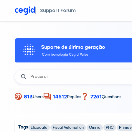
Support Forum
813
14512
7251
Users
Replies
Questions
Tags
Eticadata
Fiscal Automation
Omnia
PHC
Primav