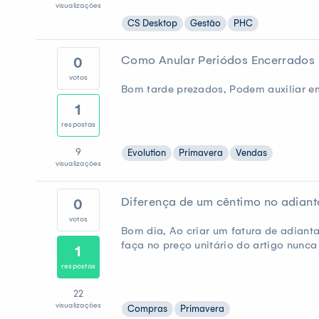
visualizações
CS Desktop
Gestão
PHC
Como Anular Periódos Encerrados 
0
votos
Bom tarde prezados, Podem auxiliar e
1
respostas
9
Evolution
Primavera
Vendas
visualizações
Diferença de um cêntimo no adian
0
votos
Bom dia, Ao criar um fatura de adianta
faça no preço unitário do artigo nunca 
1
respostas
22
visualizações
Compras
Primavera