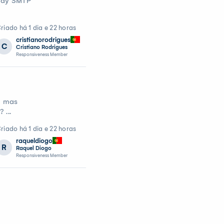
elay SMTP
riado há 1 dia e 22 horas
cristianorodrigues
C
Cristiano Rodrigues
Responsiveness Member
s, mas
 ...
riado há 1 dia e 22 horas
raqueldiogo
R
Raquel Diogo
Responsiveness Member