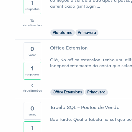
começou a ser detetado após a passage
1
autenticado (smtp.gm ...
respostas
16
visualizações
Plataforma
Primavera
Office Extension
0
votos
Olá, No office extension, tenho um util
independentemente da conta que seleci
1
respostas
9
visualizações
Office Extensions
Primavera
Tabela SQL - Postos de Venda
0
votos
Boa tarde, Qual a tabela no sql que po
1