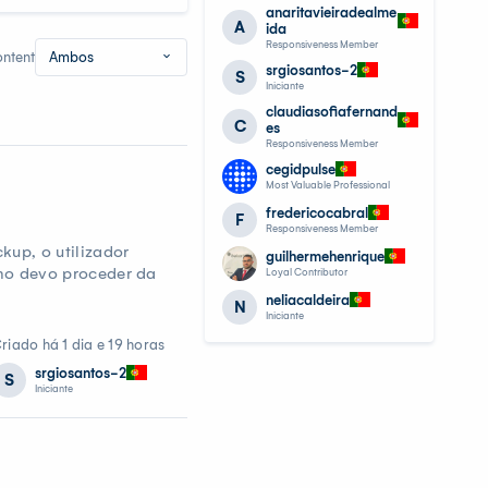
anaritavieiradealme
A
ida
Responsiveness Member
ontent
Ambos
srgiosantos-2
S
Iniciante
claudiasofiafernand
C
es
Responsiveness Member
cegidpulse
Most Valuable Professional
fredericocabral
F
Responsiveness Member
up, o utilizador
guilhermehenrique
omo devo proceder da
Loyal Contributor
neliacaldeira
N
Iniciante
riado há 1 dia e 19 horas
srgiosantos-2
S
Iniciante