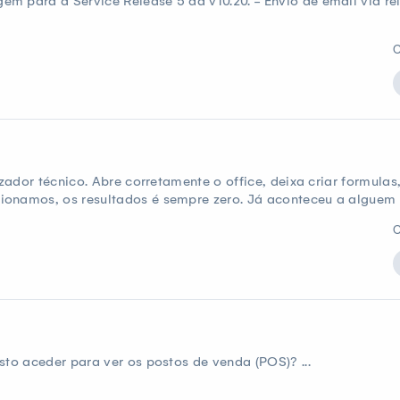
m para a Service Release 5 da v10.20. - Envio de email via r
C
izador técnico. Abre corretamente o office, deixa criar formula
onamos, os resultados é sempre zero. Já aconteceu a alguem ?
C
sto aceder para ver os postos de venda (POS)? ...