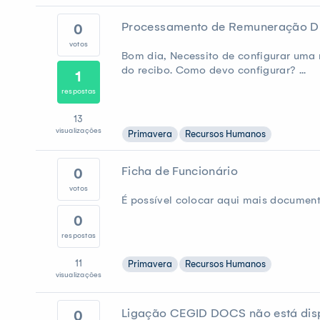
Processamento de Remuneração Di
0
votos
Bom dia, Necessito de configurar uma 
do recibo. Como devo configurar? ...
1
respostas
13
visualizações
Primavera
Recursos Humanos
Ficha de Funcionário
0
votos
É possível colocar aqui mais documento
0
respostas
11
Primavera
Recursos Humanos
visualizações
Ligação CEGID DOCS não está dis
0