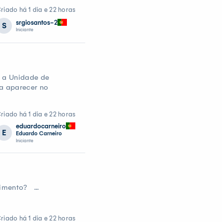
riado há 1 dia e 22 horas
srgiosantos-2
S
Iniciante
, a Unidade de
a aparecer no
riado há 1 dia e 22 horas
eduardocarneiro
E
Eduardo Carneiro
Iniciante
imento? ...
riado há 1 dia e 22 horas