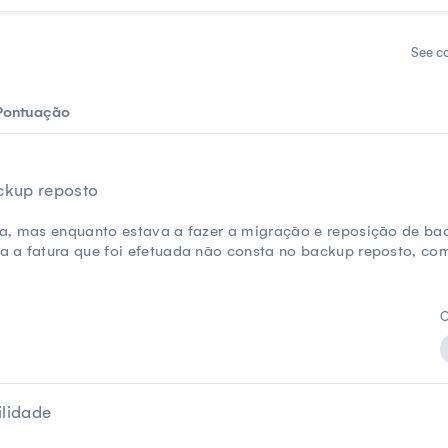
See c
Pontuação
ckup reposto
a, mas enquanto estava a fazer a migração e reposição de back
a a fatura que foi efetuada não consta no backup reposto, c
C
ilidade