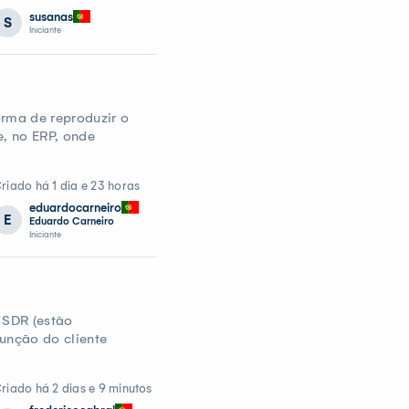
susanas
S
Iniciante
rma de reproduzir o
e, no ERP, onde
riado há 1 dia e 23 horas
eduardocarneiro
E
Eduardo Carneiro
Iniciante
 SDR (estão
unção do cliente
riado há 2 dias e 9 minutos