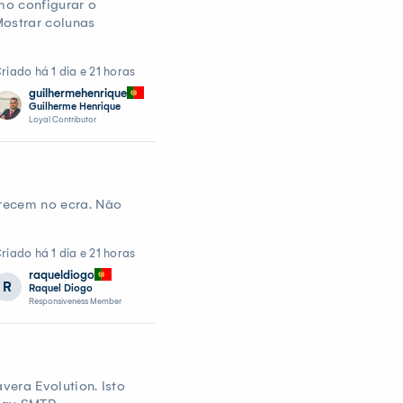
mo configurar o
Mostrar colunas
riado há 1 dia e 21 horas
guilhermehenrique
Guilherme Henrique
Loyal Contributor
recem no ecra. Não
riado há 1 dia e 21 horas
raqueldiogo
R
Raquel Diogo
Responsiveness Member
vera Evolution. Isto