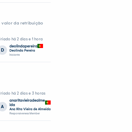
valor da retribuição
riado há 2 dias e 1 hora
deolindapereira
D
Deolinda Pereira
Iniciante
riado há 2 dias e 3 horas
anaritavieiradealme
ida
A
Ana Rita Vieira de Almeida
Responsiveness Member