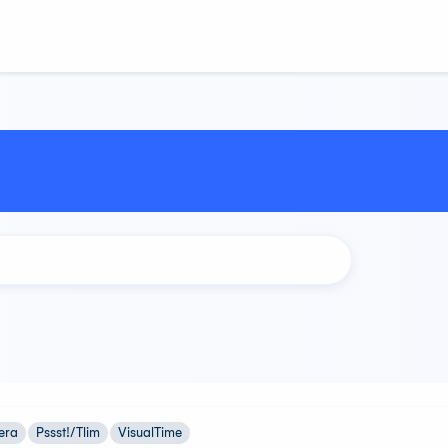
era
Pssst!/Tlim
VisualTime