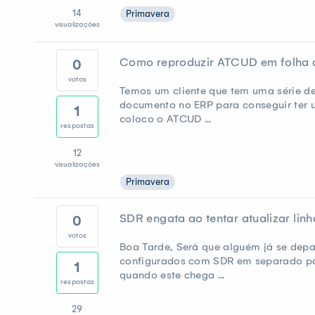
14
Primavera
visualizações
Como reproduzir ATCUD em folha 
0
votos
Temos um cliente que tem uma série de
documento no ERP para conseguir ter u
1
coloco o ATCUD ...
respostas
12
visualizações
Primavera
SDR engata ao tentar atualizar lin
0
votos
Boa Tarde, Será que alguém já se depa
configurados com SDR em separado para
1
quando este chega ...
respostas
29