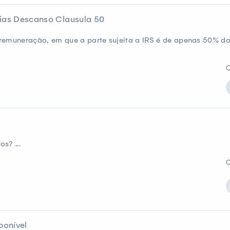
as Descanso Clausula 50
remuneração, em que a parte sujeita a IRS é de apenas 50% do 
C
s? ...
C
ponível