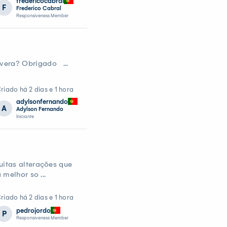
fredericocabral
F
Frederico Cabral
Responsiveness Member
vera? Obrigado ...
riado há 2 dias e 1 hora
adylsonfernando
A
Adylson Fernando
Iniciante
uitas alterações que
melhor so ...
riado há 2 dias e 1 hora
pedrojordo
P
Responsiveness Member